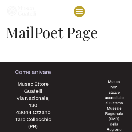
MailPoet Page
[mailpoet_page]
Come arrivare
Museo
Museo Ettore
non
Guatelli
statale
Via Nazionale,
accreditato
al Sistema
130
Museale
43044 Ozzano
Regionale
Taro Collecchio
(SMR)
della
(PR)
Regione