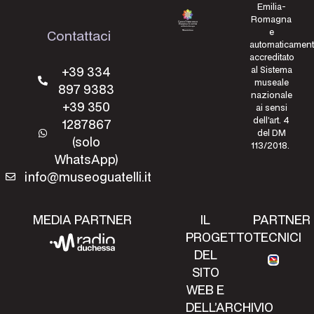
Emilia-
Romagna
e
Contattaci
automaticamen
accreditato
+39 334
al Sistema
museale
897 9383
nazionale
+39 350
ai sensi
dell’art. 4
1287867
del DM
(solo
113/2018.
WhatsApp)
info@museoguatelli.it
MEDIA PARTNER
IL
PARTNER
PROGETTO
TECNICI
DEL
SITO
WEB E
DELL’ARCHIVIO