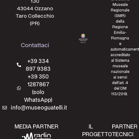
130
Museale
43044 Ozzano
Regionale
Taro Collecchio
(SMR)
della
(PR)
Regione
Emilia-
Romagna
e
Contattaci
automaticamen
accreditato
+39 334
al Sistema
museale
897 9383
nazionale
+39 350
ai sensi
dell’art. 4
1287867
del DM
(solo
113/2018.
WhatsApp)
info@museoguatelli.it
MEDIA PARTNER
IL
PARTNER
PROGETTO
TECNICI