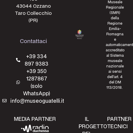
Museale
43044 Ozzano
Regionale
Taro Collecchio
(SMR)
della
(PR)
Regione
Emilia-
Romagna
e
Contattaci
automaticamen
accreditato
+39 334
al Sistema
museale
897 9383
nazionale
+39 350
ai sensi
dell’art. 4
1287867
del DM
(solo
113/2018.
WhatsApp)
info@museoguatelli.it
MEDIA PARTNER
IL
PARTNER
PROGETTO
TECNICI