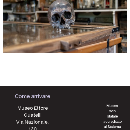
Dal fiume Po al Museo Guatelli: la ricerca
scientifica ricostruisce la vita e la morte di un
giovane uomo vissuto nel Medioevo.
Come arrivare
Museo
Museo Ettore
non
Guatelli
statale
Via Nazionale,
accreditato
al Sistema
130