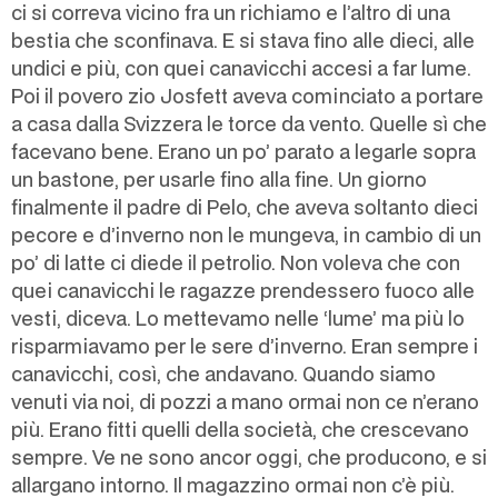
ci si correva vicino fra un richiamo e l’altro di una
bestia che sconfinava. E si stava fino alle dieci, alle
undici e più, con quei canavicchi accesi a far lume.
Poi il povero zio Josfett aveva cominciato a portare
a casa dalla Svizzera le torce da vento. Quelle sì che
facevano bene. Erano un po’ parato a legarle sopra
un bastone, per usarle fino alla fine. Un giorno
finalmente il padre di Pelo, che aveva soltanto dieci
pecore e d’inverno non le mungeva, in cambio di un
po’ di latte ci diede il petrolio. Non voleva che con
quei canavicchi le ragazze prendessero fuoco alle
vesti, diceva. Lo mettevamo nelle ‘lume’ ma più lo
risparmiavamo per le sere d’inverno. Eran sempre i
canavicchi, così, che andavano. Quando siamo
venuti via noi, di pozzi a mano ormai non ce n’erano
più. Erano fitti quelli della società, che crescevano
sempre. Ve ne sono ancor oggi, che producono, e si
allargano intorno. Il magazzino ormai non c’è più.