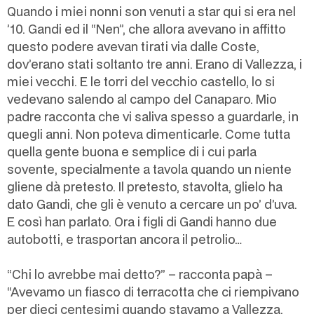
Quando i miei nonni son venuti a star qui si era nel
’10. Gandi ed il “Nen”, che allora avevano in affitto
questo podere avevan tirati via dalle Coste,
dov’erano stati soltanto tre anni. Erano di Vallezza, i
miei vecchi. E le torri del vecchio castello, lo si
vedevano salendo al campo del Canaparo. Mio
padre racconta che vi saliva spesso a guardarle, in
quegli anni. Non poteva dimenticarle. Come tutta
quella gente buona e semplice di i cui parla
sovente, specialmente a tavola quando un niente
gliene dà pretesto. Il pretesto, stavolta, glielo ha
dato Gandi, che gli è venuto a cercare un po’ d’uva.
E così han parlato. Ora i figli di Gandi hanno due
autobotti, e trasportan ancora il petrolio…
“Chi lo avrebbe mai detto?” – racconta papà –
“Avevamo un fiasco di terracotta che ci riempivano
per dieci centesimi quando stavamo a Vallezza.