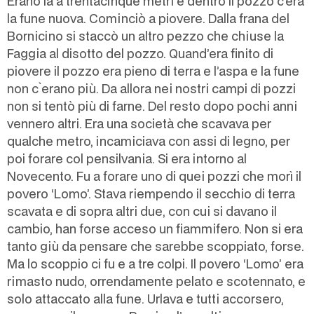
Erano là a trentacinque metri e dentro il pozzo c’era
la fune nuova. Cominciò a piovere. Dalla frana del
Bornicino si staccò un altro pezzo che chiuse la
Faggia al disotto del pozzo. Quand’era finito di
piovere il pozzo era pieno di terra e l’aspa e la fune
non c`erano più. Da allora nei nostri campi di pozzi
non si tentò più di farne. Del resto dopo pochi anni
vennero altri. Era una società che scavava per
qualche metro, incamiciava con assi di legno, per
poi forare col pensilvania. Si era intorno al
Novecento. Fu a forare uno di quei pozzi che morì il
povero ‘Lomo’. Stava riempendo il secchio di terra
scavata e di sopra altri due, con cui si davano il
cambio, han forse acceso un fiammifero. Non si era
tanto giù da pensare che sarebbe scoppiato, forse.
Ma lo scoppio ci fu e a tre colpi. Il povero ‘Lomo’ era
rimasto nudo, orrendamente pelato e scotennato, e
solo attaccato alla fune. Urlava e tutti accorsero,