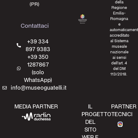
della
(PR)
Regione
Emilia-
Romagna
e
Contattaci
automaticamen
accreditato
+39 334
al Sistema
museale
897 9383
nazionale
+39 350
ai sensi
dell’art. 4
1287867
del DM
(solo
113/2018.
WhatsApp)
info@museoguatelli.it
MEDIA PARTNER
IL
PARTNER
PROGETTO
TECNICI
DEL
SITO
WEB E