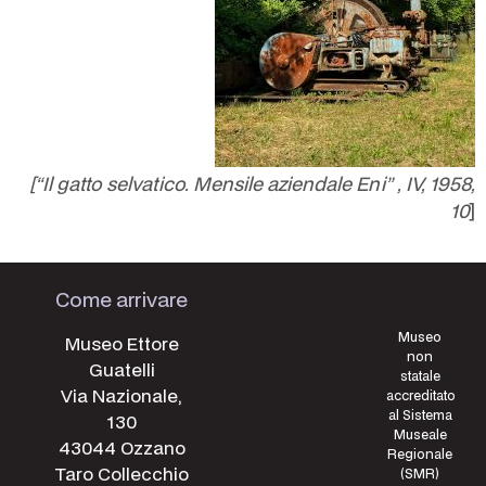
[“Il gatto selvatico. Mensile aziendale Eni” , IV, 1958,
10
]
Come arrivare
Museo
Museo Ettore
non
Guatelli
statale
Via Nazionale,
accreditato
al Sistema
130
Museale
43044 Ozzano
Regionale
Taro Collecchio
(SMR)