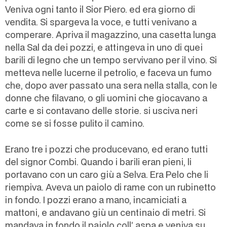
Veniva ogni tanto il Sior Piero. ed era giorno di
vendita. Si spargeva la voce, e tutti venivano a
comperare. Apriva il magazzino, una casetta lunga
nella Sal da dei pozzi, e attingeva in uno di quei
barili di legno che un tempo servivano per il vino. Si
metteva nelle lucerne il petrolio, e faceva un fumo
che, dopo aver passato una sera nella stalla, con le
donne che filavano, o gli uomini che giocavano a
carte e si contavano delle storie. si usciva neri
come se si fosse pulito il camino.
Erano tre i pozzi che producevano, ed erano tutti
del signor Combi. Quando i barili eran pieni, li
portavano con un caro giù a Selva. Era Pelo che li
riempiva. Aveva un paiolo di rame con un rubinetto
in fondo. I pozzi erano a mano, incamiciati a
mattoni, e andavano giù un centinaio di metri. Si
mandava in fondo il paiolo coll’ aspa e veniva su