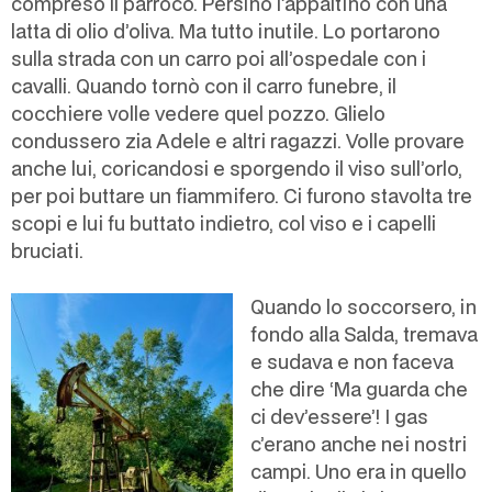
compreso il parroco. Persino l’appaltino con una
latta di olio d’oliva. Ma tutto inutile. Lo portarono
sulla strada con un carro poi all’ospedale con i
cavalli. Quando tornò con il carro funebre, il
cocchiere volle vedere quel pozzo. Glielo
condussero zia Adele e altri ragazzi. Volle provare
anche lui, coricandosi e sporgendo il viso sull’orlo,
per poi buttare un fiammifero. Ci furono stavolta tre
scopi e lui fu buttato indietro, col viso e i capelli
bruciati.
Quando lo soccorsero, in
fondo alla Salda, tremava
e sudava e non faceva
che dire ‘Ma guarda che
ci dev’essere’! I gas
c’erano anche nei nostri
campi. Uno era in quello